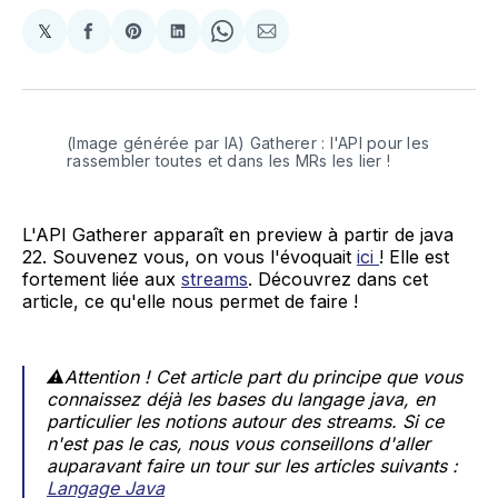
𝕏
Share
Partager
Share
Partager
Share
Partager
on
sur
on
sur
on
par
X
Facebook
Pinterest
LinkedIn
WhatsApp
Courriel
(Image générée par IA) Gatherer : l'API pour les 
rassembler toutes et dans les MRs les lier !
L'API Gatherer apparaît en preview à partir de java
22. Souvenez vous, on vous l'évoquait
ici
! Elle est
fortement liée aux
streams
. Découvrez dans cet
article, ce qu'elle nous permet de faire !
⚠️Attention ! Cet article part du principe que vous
connaissez déjà les bases du langage java, en
particulier les notions autour des streams. Si ce
n'est pas le cas, nous vous conseillons d'aller
auparavant faire un tour sur les articles suivants :
Langage Java