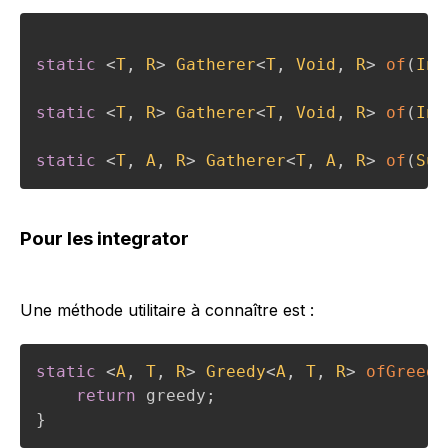
static
<
T
,
R
>
Gatherer
<
T
,
Void
,
R
>
of
(
Int
static
<
T
,
R
>
Gatherer
<
T
,
Void
,
R
>
of
(
Int
static
<
T
,
A
,
R
>
Gatherer
<
T
,
A
,
R
>
of
(
Sup
Pour les integrator
Une méthode utilitaire à connaître est :
static
<
A
,
T
,
R
>
Greedy
<
A
,
T
,
R
>
ofGreedy
return
 greedy
;
}