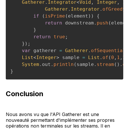
Gatherer
.
Integrator
<
Void
,
Integer
,
In
Gatherer
.
Integrator
.
ofGreedy
(
if
(
isPrime
(
element
)
)
{
return
 downstream
.
push
(
elemen
}
return
true
;
}
)
;
var
 gatherer 
=
Gatherer
.
ofSequential
(
List
<
Integer
>
 sample 
=
List
.
of
(
0
,
1
,
2
,
System
.
out
.
println
(
sample
.
stream
(
)
.
ga
}
Conclusion
Nous avons vu que l'API Gatherer est une
nouveauté permettant d'implémenter ses propres
opérations non terminales sur les streams. Il en