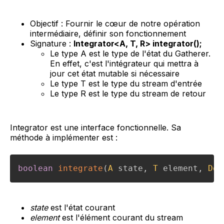
Objectif : Fournir le cœur de notre opération
intermédiaire, définir son fonctionnement
Signature :
Integrator<A, T, R> integrator();
Le type A est le type de l'état du Gatherer.
En effet, c'est l'intégrateur qui mettra à
jour cet état mutable si nécessaire
Le type T est le type du stream d'entrée
Le type R est le type du stream de retour
Integrator est une interface fonctionnelle. Sa
méthode à implémenter est :
boolean
integrate
(
A
 state
,
T
 element
,
Dow
state
est l'état courant
element
est l'élément courant du stream