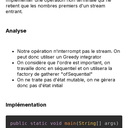
Implémenter une opération non terminale qui ne
retient que les nombres premiers d'un stream
entrant.
Analyse
Notre opération n'interrompt pas le stream. On
peut donc utiliser un Greedy integrator
On considère que l'ordre est important, on
travaille donc en séquentiel et on utilisera la
factory de gatherer "ofSequential"
On ne traite pas d'état mutable, on ne gèrera
donc pas d'état initial
Implémentation
public
static
void
main
(
String
[
]
 args
)
{