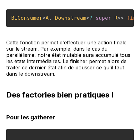
BiConsumer
<
A
,
Downstream
<
?
super
R
>
>
fini
Cette fonction permet d'effectuer une action finale
sur le stream. Par exemple, dans le cas du
parallélisme, notre état mutable aura accumulé tous
les états intermédiaires. Le finisher permet alors de
traiter ce dernier état afin de pousser ce qu'il faut
dans le downstream.
Des factories bien pratiques !
Pour les gatherer