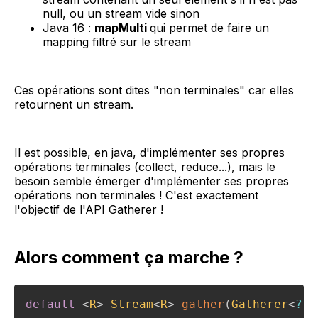
null, ou un stream vide sinon
Java 16 :
mapMulti
qui permet de faire un
mapping filtré sur le stream
Ces opérations sont dites "non terminales" car elles
retournent un stream.
Il est possible, en java, d'implémenter ses propres
opérations terminales (collect, reduce...), mais le
besoin semble émerger d'implémenter ses propres
opérations non terminales ! C'est exactement
l'objectif de l'API Gatherer !
Alors comment ça marche ?
default
<
R
>
Stream
<
R
>
gather
(
Gatherer
<
?
s