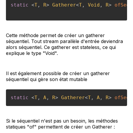
static
<
T
,
R
>
Gatherer
<
T
,
Void
,
R
>
ofSequ
Cette méthode permet de créer un gatherer
séquentiel. Tout stream parallèle d'entrée deviendra
alors séquentiel. Ce gatherer est stateless, ce qui
explique le type "Void".
Il est également possible de créer un gatherer
séquentiel qui gère son état mutable
static
<
T
,
A
,
R
>
Gatherer
<
T
,
A
,
R
>
ofSequ
Si le séquentiel n'est pas un besoin, les méthodes
statiques "of" permettent de créer un Gatherer :