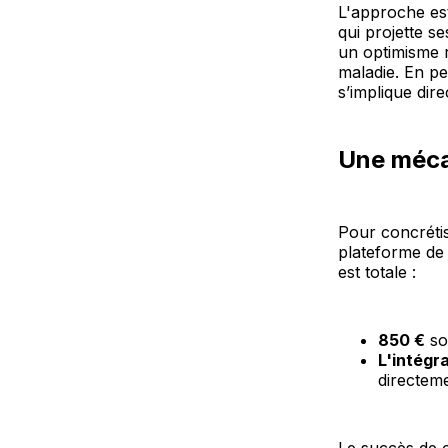
L'approche est
qui projette s
un optimisme r
maladie. En pe
s’implique dir
Une mécan
Pour concrétis
plateforme de 
est totale :
850 €
son
L'intégra
directeme
Le succès de 