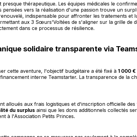
 presque thérapeutique. Les équipes médicales le confirme
es pensées vers la réalisation d'une passion trouve un surpl
enouvelé, indispensable pour affronter les traitements et lu
rmettant aux 3 Sœurs'Voltées de s'aligner sur la grille de 
ectement dans ce processus de résilience.
ique solidaire transparente via Team
er cette aventure, l'objectif budgétaire a été fixé à
1 000 €
financement interne Teamstarter. La transparence de la ch
t alloués aux frais logistiques et d'inscription officielle des 
lité du surplus
ainsi que les dons additionnels collectés se
nt à l'Association Petits Princes.
cette campagne ne se mesurera pas seulement à la complét