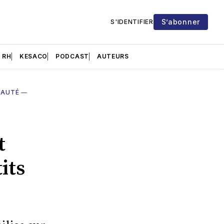
S’abonner
S'IDENTIFIER
RH
KESACO
PODCAST
AUTEURS
AUTÉ
—
t
its