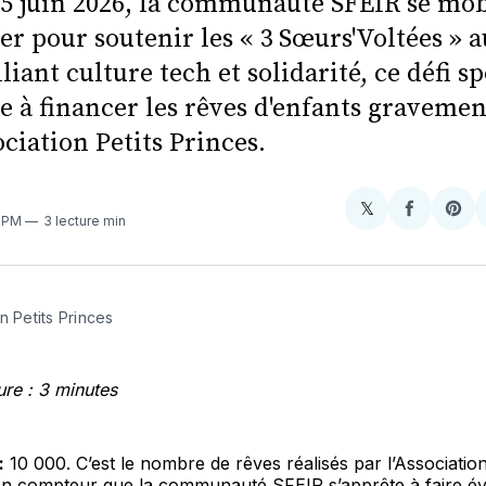
25 juin 2026, la communauté SFEIR se mob
r pour soutenir les « 3 Sœurs'Voltées » a
lliant culture tech et solidarité, ce défi s
e à financer les rêves d'enfants graveme
ociation Petits Princes.
𝕏
Share
Partager
Sha
6 PM
3 lecture min
on
sur
on
X
Faceboo
Pint
n Petits Princes
re : 3 minutes
:
10 000. C’est le nombre de rêves réalisés par l’Association
Un compteur que la communauté SFEIR s’apprête à faire év