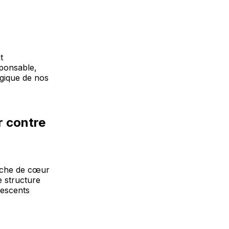
t
sponsable,
ogique de nos
r contre
arche de cœur
e structure
lescents