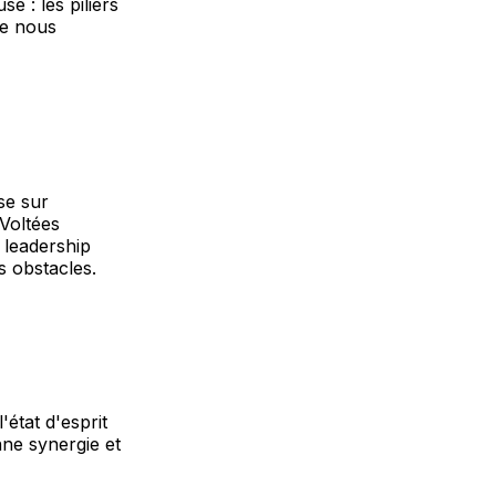
e : les piliers
ue nous
se sur
'Voltées
n leadership
s obstacles.
état d'esprit
nne synergie et