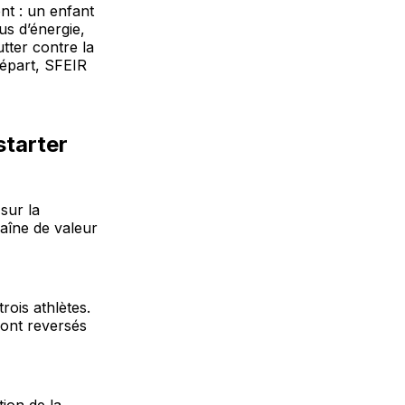
nt : un enfant
us d’énergie,
tter contre la
départ, SFEIR
starter
sur la
aîne de valeur
trois athlètes.
ront reversés
ion de la