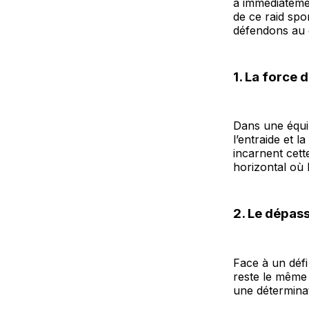
a immédiatemen
de ce raid spo
défendons au 
1. La force d
Dans une équip
l’entraide et l
incarnent cett
horizontal où l
2. Le dépas
Face à un défi
reste le même 
une détermina