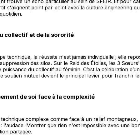
t trouvé un écho particulier au sein de SFEIR. Et pour caus
rtif s'alignent point par point avec la culture engineering q
quotidien.
u collectif et de la sororité
e technique, la réussite n'est jamais individuelle ; elle repo
a suppression des silos. Sur le Raid des Étoiles, les 3 Sœurs
e puissance du collectif au féminin. C’est la célébration d’u
e soutien mutuel devient le principal levier pour franchir le
sement de soi face à la complexité
 technique complexe comme face à un relief montagneux, l'
: l'audace. Montrer que rien n'est impossible avec une bo
tion partagée.