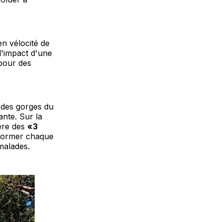
n vélocité de
 l'impact d'une
 pour des
 des gorges du
ante. Sur la
ière des
«3
nsformer chaque
malades.