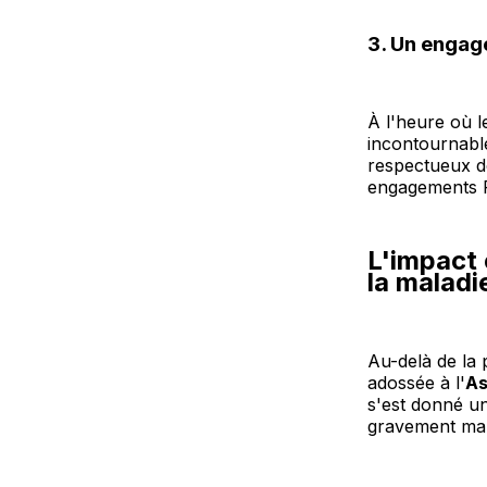
3. Un enga
À l'heure où l
incontournabl
respectueux de
engagements 
L'impact 
la maladi
Au-delà de la
adossée à l'
As
s'est donné un
gravement mal