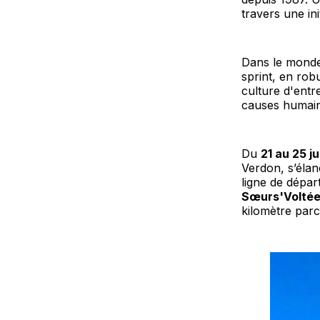
travers une ini
Dans le monde
sprint, en robu
culture d'entr
causes humain
Du
21 au 25 j
Verdon, s’élan
ligne de dépar
Sœurs'Volté
kilomètre par