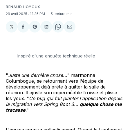
RENAUD HOYOUX
29 avril 2025
. 12:35 PM
5 lecture min
𝕏
Share
Partager
Share
Partager
Share
Partager
on
sur
on
sur
on
par
X
Facebook
Pinterest
LinkedIn
WhatsApp
Courriel
Inspiré d'une enquête technique réelle
"
Juste une dernière chose...
" marmonna
Columbogue, se retournant vers l'équipe de
développement déjà prête à quitter la salle de
réunion. Il ajusta son imperméable froissé et plissa
les yeux. "
Ce bug qui fait planter l'application depuis
la migration vers Spring Boot 3...
quelque chose me
tracasse
."
L'équipe soupira collectivement. Quand le Lieutenant