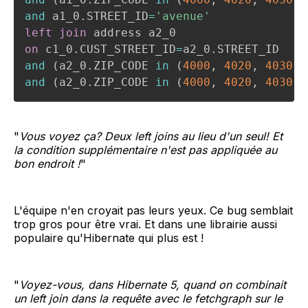
and
 a1_0
.
STREET_ID
=
'avenue'
left
join
on
 c1_0
.
CUST_STREET_ID
=
a2_0
.
and
(
a2_0
.
ZIP_CODE 
in
(
4000
,
4020
,
4030
)
)
and
(
a2_0
.
ZIP_CODE 
in
(
4000
,
4020
,
4030
)
)
"
Vous voyez ça? Deux left joins au lieu d'un seul! Et
la condition supplémentaire n'est pas appliquée au
bon endroit !
"
L'équipe n'en croyait pas leurs yeux. Ce bug semblait
trop gros pour être vrai. Et dans une librairie aussi
populaire qu'Hibernate qui plus est !
"
Voyez-vous, dans Hibernate 5, quand on combinait
un left join dans la requête avec le fetchgraph sur le