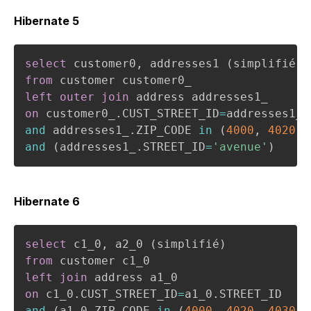
Hibernate 5
select
 customer0
,
 addresses1 
(
simplifié
)
from
left
outer
join
on
 customer0_
.
CUST_STREET_ID
=
addresses1_
.
and
 addresses1_
.
ZIP_CODE 
in
(
4000
,
4020
,
and
(
addresses1_
.
STREET_ID
=
'avenue'
)
Hibernate 6
select
 c1_0
,
 a2_0 
(
simplifié
)
from
left
join
on
 c1_0
.
CUST_STREET_ID
=
a1_0
.
and
(
a1_0
.
ZIP_CODE 
in
(
4000
,
4020
,
4030
)
)