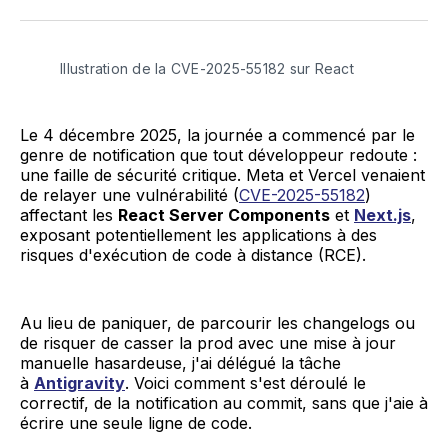
X
Facebook
Pinterest
LinkedIn
WhatsApp
Courriel
Illustration de la CVE-2025-55182 sur React
Le 4 décembre 2025, la journée a commencé par le
genre de notification que tout développeur redoute :
une faille de sécurité critique. Meta et Vercel venaient
de relayer une vulnérabilité (
CVE-2025-55182
)
affectant les
React Server Components
et
Next.js
,
exposant potentiellement les applications à des
risques d'exécution de code à distance (RCE).
Au lieu de paniquer, de parcourir les changelogs ou
de risquer de casser la prod avec une mise à jour
manuelle hasardeuse, j'ai délégué la tâche
à
Antigravity
. Voici comment s'est déroulé le
correctif, de la notification au commit, sans que j'aie à
écrire une seule ligne de code.