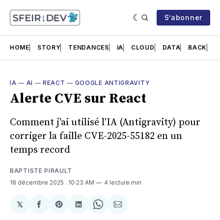
S’abonner
HOME
STORY
TENDANCES
IA
CLOUD
DATA
BACK
F
IA
—
AI
—
REACT
—
GOOGLE ANTIGRAVITY
Alerte CVE sur React
Comment j'ai utilisé l'IA (Antigravity) pour
corriger la faille CVE-2025-55182 en un
temps record
BAPTISTE PIRAULT
18 décembre 2025
. 10:23 AM
4 lecture min
𝕏
Share
Partager
Share
Partager
Share
Partager
on
sur
on
sur
on
par