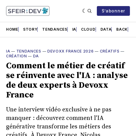
S’abonner
HOME
STORY
TENDANCES
IA
CLOUD
DATA
BACK
F
IA
—
TENDANCES
—
DEVOXX FRANCE 2026
—
CRÉATIFS
—
CRÉATION
—
DA
Comment le métier de créatif
se réinvente avec l'IA : analyse
de deux experts à Devoxx
France
Une interview vidéo exclusive à ne pas
manquer : découvrez comment l'IA
générative transforme les métiers des
créatifs. À Devoxx France, Nicolas