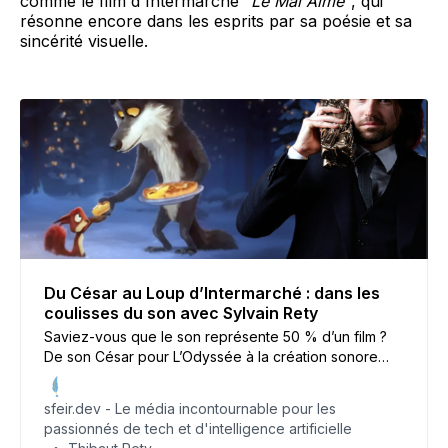
comme le film d'Intermarché
"Le Mal Aimé"
, qui
résonne encore dans les esprits par sa poésie et sa
sincérité visuelle.
Du César au Loup d’Intermarché : dans les
coulisses du son avec Sylvain Rety
Saviez-vous que le son représente 50 % d’un film ?
De son César pour L’Odyssée à la création sonore
intégrale du film Le Loup d’Intermarché, Sylvain Rety
nous ouvre les portes de son studio.
sfeir.dev - Le média incontournable pour les
passionnés de tech et d'intelligence artificielle