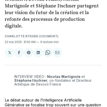
Martignole et Stéphane Itschner partagent
leur vision du futur de la création et la
refonte des processus de production
digitale.
CHARLOTTE RYSSEN (COUMONT)
22 mai 2026
. 8:00 AM
6 lecture min
𝕏
Share
Partager
Share
Partager
Share
Partager
on
sur
on
sur
on
par
X
Facebook
Pinterest
LinkedIn
WhatsApp
Courriel
INTERVIEW VIDÉO : 
Nicolas Martignole
 et 
Stéphane Itschner
, co-fondateur et Directeur 
Artistique de Devoxx France 
Le débat autour de l’Intelligence Artificielle
Générative se focalise trop souvent sur une question