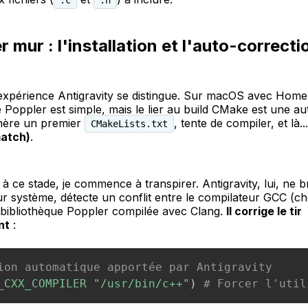
r mur : l'installation et l'auto-correcti
l'expérience Antigravity se distingue. Sur macOS avec Hom
de Poppler est simple, mais le lier au build CMake est une aut
énère un premier
, tente de compiler, et là..
CMakeLists.txt
match)
.
 ce stade, je commence à transpirer. Antigravity, lui, ne b
ur système, détecte un conflit entre le compilateur GCC (c
 bibliothèque Poppler compilée avec Clang.
Il corrige le tir
nt
:
ion automatique apportée par Antigravity
_CXX_COMPILER
"/usr/bin/c++"
)
# Forcer l'util