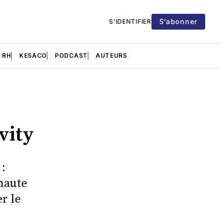
S’abonner
S'IDENTIFIER
RH
KESACO
PODCAST
AUTEURS
vity
:
haute
r le