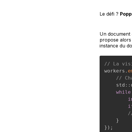
Le défi ?
Popp
Un document o
propose alors 
instance du d
// La vis
workers
.
e
// Ch
    std
::
while
i
i
/
}
}
)
;