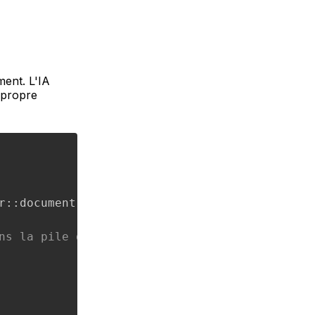
ment. L'IA
 propre
r
::
document
::
load_from_file
(
m_inputPath
)
)
;
ns la pile de pages