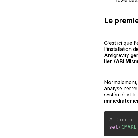
Le premie
C'est ici que 
l'installation 
Antigravity g
lien (ABI Mis
Normalement, à
analyse l'erre
système) et la
immédiateme
# Correct
set
(
CMAKE