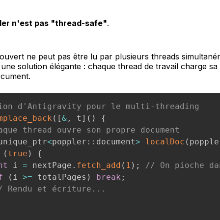
ler n'est pas "thread-safe"
.
uvert ne peut pas être lu par plusieurs threads simultané
une solution élégante : chaque thread de travail charge sa
ocument.
ion d'Antigravity pour le multi-threading
mplace_back
(
[
&
,
 t
]
(
)
{
aque thread ouvre son propre document
unique_ptr
<
poppler
::
document
>
localDoc
(
popple
(
true
)
{
nt
 i 
=
 nextPage
.
fetch_add
(
1
)
;
// On pioche da
f
(
i 
>=
 totalPages
)
break
;
/ Rendu et écriture...