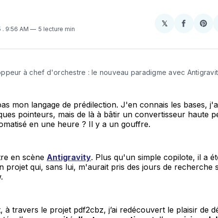
𝕏
Share
Partager
Sha
5
. 9:56 AM
5 lecture min
on
sur
on
X
Faceboo
Pint
ppeur à chef d'orchestre : le nouveau paradigme avec Antigravi
as mon langage de prédilection. J'en connais les bases, j'a
ues pointeurs, mais de là à bâtir un convertisseur haute 
omatisé en une heure ? Il y a un gouffre.
ntre en scène
Antigravity
. Plus qu'un simple copilote, il a ét
un projet qui, sans lui, m'aurait pris des jours de recherche 
.
 à travers le projet pdf2cbz, j’ai redécouvert le plaisir de 