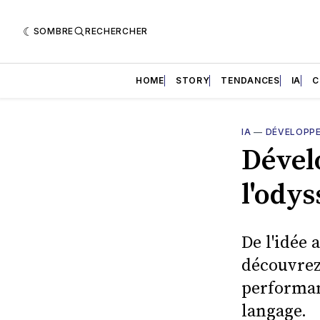
SOMBRE
RECHERCHER
HOME
STORY
TENDANCES
IA
C
IA
—
DÉVELOPP
Dévelo
l'ody
De l'idée
découvrez
performan
langage.