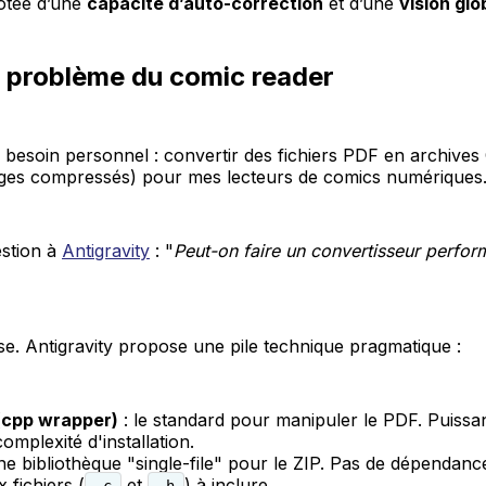
otée d’une
capacité d’auto-correction
et d’une
vision glo
le problème du comic reader
 besoin personnel : convertir des fichiers PDF en archives
ages compressés) pour mes lecteurs de comics numériques
estion à
Antigravity
: "
Peut-on faire un convertisseur perfo
e. Antigravity propose une pile technique pragmatique :
(cpp wrapper)
: le standard pour manipuler le PDF. Puissa
omplexité d'installation.
ne bibliothèque "single-file" pour le ZIP. Pas de dépendanc
x fichiers (
et
) à inclure.
.c
.h