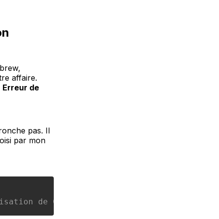
on
ebrew,
re affaire.
.
Erreur de
ronche pas. Il
hoisi par mon
isation de Clang sur Mac