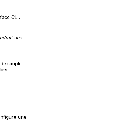
rface CLI.
audrait une
 de simple
hier
onfigure une