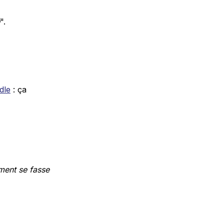
".
dle
: ça
ement se fasse