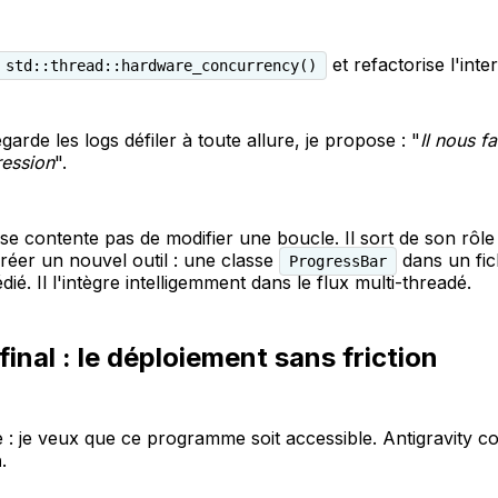
et refactorise l'inte
std::thread::hardware_concurrency()
garde les logs défiler à toute allure, je propose : "
Il nous f
ression
".
 se contente pas de modifier une boucle. Il sort de son rôle
éer un nouvel outil : une classe
dans un fic
ProgressBar
dié. Il l'intègre intelligemment dans le flux multi-threadé.
final : le déploiement sans friction
 : je veux que ce programme soit accessible. Antigravity c
n
.