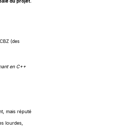
bale du projet
.
 CBZ (des
.
rmant en C++
nt, mais réputé
es lourdes,