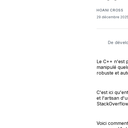
HOANI CROSS
29 décembre 202
De dévelo
Le C++ n'est p
manipulé quelq
robuste et aut
C'est ici qu'e
et l'artisan d'
StackOverflow
Voici comment,