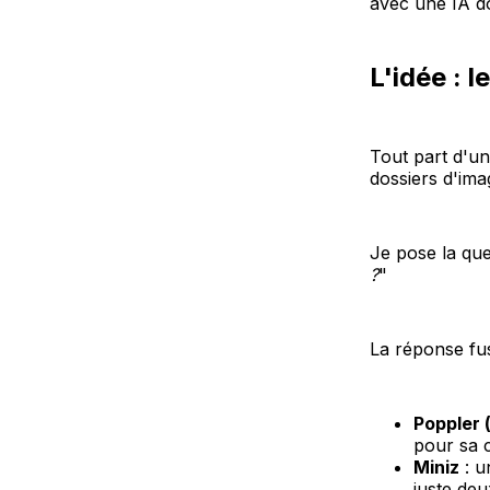
avec une IA d
L'idée : 
Tout part d'un
dossiers d'im
Je pose la qu
?
"
La réponse fus
Poppler 
pour sa c
Miniz
: u
juste deu