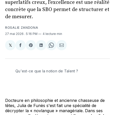
superlatifs creux, l'excellence est une réalité
concrète que la SBO permet de structurer et
de mesurer.
ROSALIE ZANDONA
27 mai 2026
. 5:16 PM
4 lecture min
𝕏
Share
Partager
Share
Partager
Share
Partager
on
sur
on
sur
on
par
X
Facebook
Pinterest
LinkedIn
WhatsApp
Courriel
Qu'est-ce que la notion de Talent ? 
Docteure en philosophie et ancienne chasseuse de
têtes, Julia de Funès s'est fait une spécialité de
décrypter la « novlangue » managériale. Dans ses