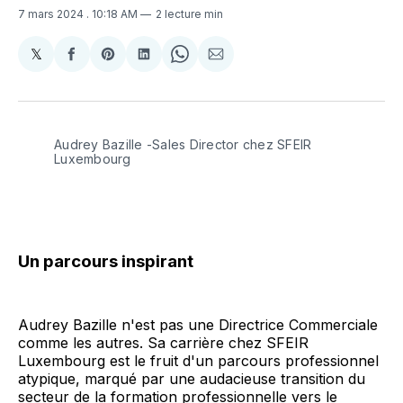
7 mars 2024
. 10:18 AM
2 lecture min
𝕏
Share
Partager
Share
Partager
Share
Partager
on
sur
on
sur
on
par
X
Facebook
Pinterest
LinkedIn
WhatsApp
Courriel
Audrey Bazille -Sales Director chez SFEIR 
Luxembourg 
Un parcours inspirant
Audrey Bazille n'est pas une Directrice Commerciale
comme les autres. Sa carrière chez SFEIR
Luxembourg est le fruit d'un parcours professionnel
atypique, marqué par une audacieuse transition du
secteur de la formation professionnelle vers le