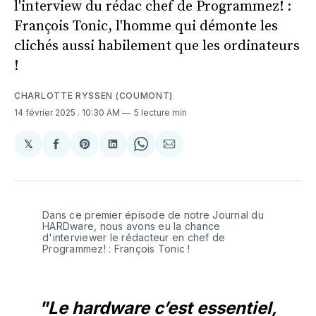
l'interview du rédac chef de Programmez! :
François Tonic, l'homme qui démonte les
clichés aussi habilement que les ordinateurs
!
CHARLOTTE RYSSEN (COUMONT)
14 février 2025
. 10:30 AM
5 lecture min
𝕏
Share
Partager
Share
Partager
Share
Partager
on
sur
on
sur
on
par
X
Facebook
Pinterest
LinkedIn
WhatsApp
Courriel
Dans ce premier épisode de notre Journal du 
HARDware, nous avons eu la chance 
d'interviewer le rédacteur en chef de 
Programmez! : François Tonic !
"Le hardware c’est essentiel,