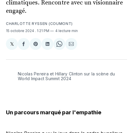
climatiques. Rencontre avec un visionnaire
engagé.
CHARLOTTE RYSSEN (COUMONT)
15 octobre 2024
. 1:21 PM
4 lecture min
𝕏
Share
Partager
Share
Partager
Share
Partager
on
sur
on
sur
on
par
X
Facebook
Pinterest
LinkedIn
WhatsApp
Courriel
Nicolas Pereira et Hillary Clinton sur la scène du 
World Impact Summit 2024 
Un parcours marqué par l'empathie